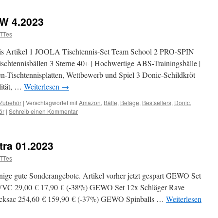
W 4.2023
TTes
nnis Artikel 1 JOOLA Tischtennis-Set Team School 2 PRO-SPIN
ischtennisbällen 3 Sterne 40+ | Hochwertige ABS-Trainingsbälle |
n-Tischtennisplatten, Wettbewerb und Spiel 3 Donic-Schildkröt
lität, …
Weiterlesen
→
Zubehör
|
Verschlagwortet mit
Amazon
,
Bälle
,
Beläge
,
Bestsellers
,
Donic
,
ör
|
Schreib einen Kommentar
tra 01.2023
TTes
inige gute Sonderangebote. Artikel vorher jetzt gespart GEWO Set
WVC 29,00 € 17,90 € (-38%) GEWO Set 12x Schläger Rave
ucksac 254,60 € 159,90 € (-37%) GEWO Spinballs …
Weiterlesen