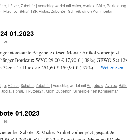
äge
,
Hölzer
,
Zubehör
|
Verschlagwortet mit
Asics
,
Avalox
,
Bälle
,
Bekleidung
,
r
,
Mizuno
,
Tibhar
,
TSP
,
Victas
,
Zubehör
|
Schreib einen Kommentar
e24 01.2023
TTes
nige interessante Angebote diesen Monat: Artikel vorher jetzt
anhänger Bordeaux WVC 29,00 € 17,90 € (-38%) GEWO Set 12x
b 72er + 1x Rucksac 254,60 € 159,90 € (-37%) …
Weiterlesen
äge
,
Hölzer
,
Schuhe
,
Zubehör
|
Verschlagwortet mit
Angebote
,
Avalox
,
Bälle
,
,
Joola
,
Tibhar
,
TT-Store24
,
Xiom
,
Zubehör
|
Schreib einen Kommentar
bote 01.2023
TTes
wieder bei Schöler & Micke: Artikel vorher jetzt gespart 2er
22,85 € 1.399,00 € (-14%) 2er Kombi andro Magnum SC blau