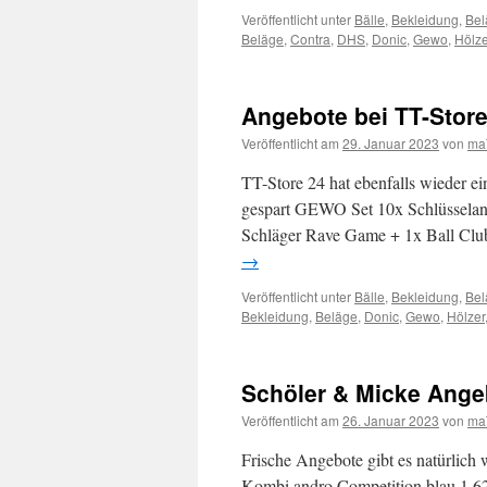
Veröffentlicht unter
Bälle
,
Bekleidung
,
Bel
Beläge
,
Contra
,
DHS
,
Donic
,
Gewo
,
Hölze
Angebote bei TT-Stor
Veröffentlicht am
29. Januar 2023
von
ma
TT-Store 24 hat ebenfalls wieder ei
gespart GEWO Set 10x Schlüssel
Schläger Rave Game + 1x Ball Clu
→
Veröffentlicht unter
Bälle
,
Bekleidung
,
Bel
Bekleidung
,
Beläge
,
Donic
,
Gewo
,
Hölzer
Schöler & Micke Ange
Veröffentlicht am
26. Januar 2023
von
ma
Frische Angebote gibt es natürlich 
Kombi andro Competition blau 1.6