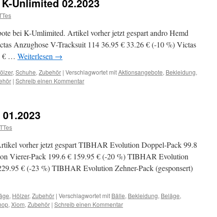
 K-Unlimited 02.2023
TTes
bote bei K-Umlimited. Artikel vorher jetzt gespart andro Hemd
ctas Anzughose V-Tracksuit 114 36.95 € 33.26 € (-10 %) Victas
1 € …
Weiterlesen
→
ölzer
,
Schuhe
,
Zubehör
|
Verschlagwortet mit
Aktionsangebote
,
Bekleidung
,
ehör
|
Schreib einen Kommentar
 01.2023
TTes
tikel vorher jetzt gespart TIBHAR Evolution Doppel-Pack 99.8
on Vierer-Pack 199.6 € 159.95 € (-20 %) TIBHAR Evolution
 229.95 € (-23 %) TIBHAR Evolution Zehner-Pack (gesponsert)
äge
,
Hölzer
,
Zubehör
|
Verschlagwortet mit
Bälle
,
Bekleidung
,
Beläge
,
hop
,
Xiom
,
Zubehör
|
Schreib einen Kommentar