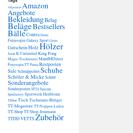
Tags
Amazon
Allgemein
Angebote
Bekleidung
Belag
Beläge
Bestsellers
Bälle
Contra
Donic
Futurespin
Galaxy Sport
Gewo
Hölzer
Holz
Gutschein
King Pong
K-Unlimited
Joola
MandMDirect
Magic-Tischtennis
Restposten
Powerspin-TT
Puma
Schuhe
Sale
Schnäppchen
Schöler & Micke
Schütt
Sonderangebote
Sonderposten
SP24
Specials
Sportwerk Heilbronn
Spinfactory
Tisch
Tischtennis-Billiger
Tibhar
TT-Megastore
TT-Noppen-Laden
TT-Shop
TT-Shop-Jesumann
Zubehör
TTDD
VETTS