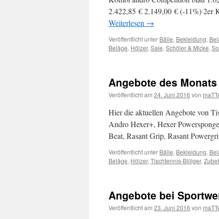
2.422,85 € 2.149,00 € (-11%) 2er
Weiterlesen
→
Veröffentlicht unter
Bälle
,
Bekleidung
,
Bel
Beläge
,
Hölzer
,
Sale
,
Schöler & Micke
,
So
Angebote des Monats b
Veröffentlicht am
24. Juni 2016
von
maTT
Hier die aktuellen Angebote von Tisc
Andro Hexer+, Hexer Powersponge 
Beat, Rasant Grip, Rasant Powergr
Veröffentlicht unter
Bälle
,
Bekleidung
,
Bel
Beläge
,
Hölzer
,
Tischtennis-Billiger
,
Zube
Angebote bei Sportwe
Veröffentlicht am
23. Juni 2016
von
maTT