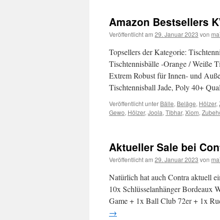
Amazon Bestsellers K
Veröffentlicht am
29. Januar 2023
von
ma
Topsellers der Kategorie: Tischte
Tischtennisbälle -Orange / Weiße T
Extrem Robust für Innen- und Auße
Tischtennisball Jade, Poly 40+ Qua
Veröffentlicht unter
Bälle
,
Beläge
,
Hölzer
,
Gewo
,
Hölzer
,
Joola
,
Tibhar
,
Xiom
,
Zubeh
Aktueller Sale bei Con
Veröffentlicht am
29. Januar 2023
von
ma
Natürlich hat auch Contra aktuell e
10x Schlüsselanhänger Bordeaux 
Game + 1x Ball Club 72er + 1x R
→