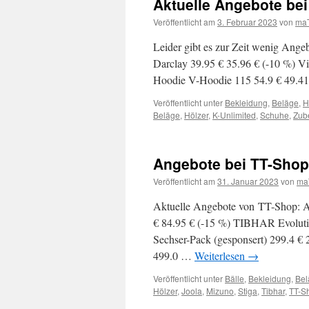
Aktuelle Angebote bei
Veröffentlicht am
3. Februar 2023
von
ma
Leider gibt es zur Zeit wenig Ange
Darclay 39.95 € 35.96 € (-10 %) Vi
Hoodie V-Hoodie 115 54.9 € 49.4
Veröffentlicht unter
Bekleidung
,
Beläge
,
H
Beläge
,
Hölzer
,
K-Unlimited
,
Schuhe
,
Zub
Angebote bei TT-Shop
Veröffentlicht am
31. Januar 2023
von
ma
Aktuelle Angebote von TT-Shop: Ar
€ 84.95 € (-15 %) TIBHAR Evoluti
Sechser-Pack (gesponsert) 299.4 €
499.0 …
Weiterlesen
→
Veröffentlicht unter
Bälle
,
Bekleidung
,
Bel
Hölzer
,
Joola
,
Mizuno
,
Stiga
,
Tibhar
,
TT-S