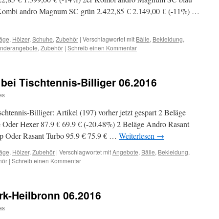
 Kombi andro Magnum SC grün 2.422,85 € 2.149,00 € (-11%) …
äge
,
Hölzer
,
Schuhe
,
Zubehör
|
Verschlagwortet mit
Bälle
,
Bekleidung
,
nderangebote
,
Zubehör
|
Schreib einen Kommentar
ei Tischtennis-Billiger 06.2016
es
htennis-Billiger: Artikel (197) vorher jetzt gespart 2 Beläge
Oder Hexer 87.9 € 69.9 € (-20.48%) 2 Beläge Andro Rasant
ip Oder Rasant Turbo 95.9 € 75.9 € …
Weiterlesen
→
äge
,
Hölzer
,
Zubehör
|
Verschlagwortet mit
Angebote
,
Bälle
,
Bekleidung
,
hör
|
Schreib einen Kommentar
rk-Heilbronn 06.2016
es