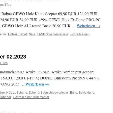
maTTes
etzt Rabatt GEWO Holz Karas Scepter 69,90 EUR 124,90 EUR
 24,90 EUR 34,90 EUR -29% GEWO Holz Ex-Force PBO-PC
% GEWO Holz ALLround Basic 20,90 EUR …
Weiterlesen
→
et mit
Hölzer
,
Rabatt
,
Sale
,
TT-Store24
,
Wintersale
|
Schreib einen
ner 02.2023
aTTes
natürlich einige Artikel im Sale: Artikel vorher jetzt gespart
159.0 € 129.0 € (-19 %) DONIC Bluestorm Pro 59.9 € 44.9 €
-PONG 2055 …
Weiterlesen
→
äge
,
Hölzer
,
Schuhe
,
Zubehör
|
Verschlagwortet mit
Bälle
,
Bekleidung
,
Zubehör
|
Schreib einen Kommentar