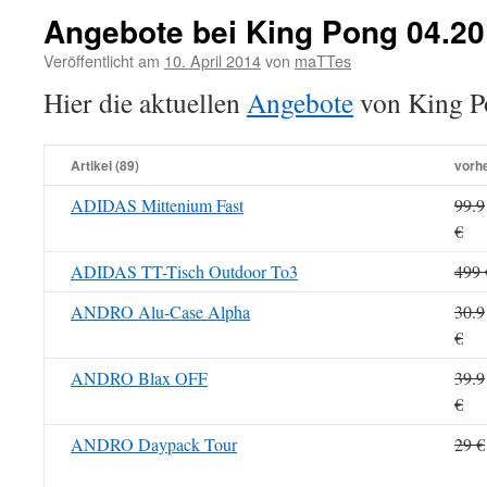
Angebote bei King Pong 04.2
Veröffentlicht am
10. April 2014
von
maTTes
Hier die aktuellen
Angebote
von King P
Artikel (89)
vorh
ADIDAS Mittenium Fast
99.9
€
ADIDAS TT-Tisch Outdoor To3
499 
ANDRO Alu-Case Alpha
30.9
€
ANDRO Blax OFF
39.9
€
ANDRO Daypack Tour
29 €