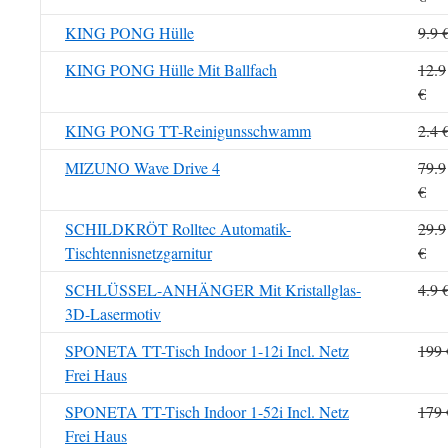
KING PONG Hülle
9.9 
KING PONG Hülle Mit Ballfach
12.9
€
KING PONG TT-Reinigunsschwamm
2.4 
MIZUNO Wave Drive 4
79.9
€
SCHILDKRÖT Rolltec Automatik-
29.9
Tischtennisnetzgarnitur
€
SCHLÜSSEL-ANHÄNGER Mit Kristallglas-
4.9 
3D-Lasermotiv
SPONETA TT-Tisch Indoor 1-12i Incl. Netz
199 
Frei Haus
SPONETA TT-Tisch Indoor 1-52i Incl. Netz
179 
Frei Haus