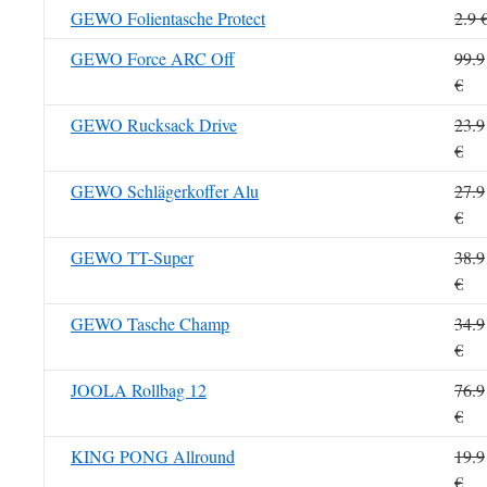
GEWO Folientasche Protect
2.9 
GEWO Force ARC Off
99.9
€
GEWO Rucksack Drive
23.9
€
GEWO Schlägerkoffer Alu
27.9
€
GEWO TT-Super
38.9
€
GEWO Tasche Champ
34.9
€
JOOLA Rollbag 12
76.9
€
KING PONG Allround
19.9
€