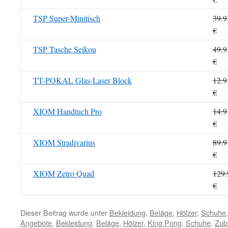
TSP Super-Minitisch
39.9
€
TSP Tasche Seikou
49.9
€
TT-POKAL Glas-Laser Block
12.9
€
XIOM Handtuch Pro
14.9
€
XIOM Stradivarius
89.9
€
XIOM Zetro Quad
129.
€
Dieser Beitrag wurde unter
Bekleidung
,
Beläge
,
Hölzer
,
Schuhe
Angebote
,
Bekleidung
,
Beläge
,
Hölzer
,
King Pong
,
Schuhe
,
Zub