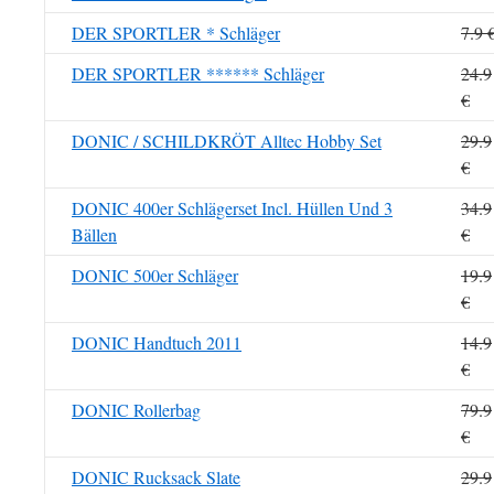
DER SPORTLER * Schläger
7.9 
DER SPORTLER ****** Schläger
24.9
€
DONIC / SCHILDKRÖT Alltec Hobby Set
29.9
€
DONIC 400er Schlägerset Incl. Hüllen Und 3
34.9
Bällen
€
DONIC 500er Schläger
19.9
€
DONIC Handtuch 2011
14.9
€
DONIC Rollerbag
79.9
€
DONIC Rucksack Slate
29.9