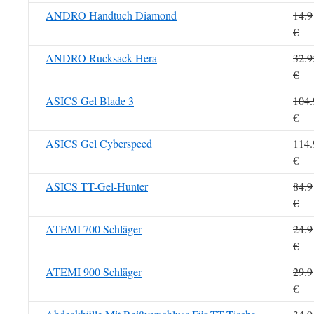
ANDRO Handtuch Diamond
14.9
€
ANDRO Rucksack Hera
32.9
€
ASICS Gel Blade 3
104.
€
ASICS Gel Cyberspeed
114.
€
ASICS TT-Gel-Hunter
84.9
€
ATEMI 700 Schläger
24.9
€
ATEMI 900 Schläger
29.9
€