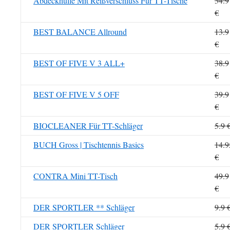
Abdeckhülle Mit Reißverschluss Für TT-Tische
34.9
€
BEST BALANCE Allround
13.9
€
BEST OF FIVE V 3 ALL+
38.9
€
BEST OF FIVE V 5 OFF
39.9
€
BIOCLEANER Für TT-Schläger
5.9 
BUCH Gross | Tischtennis Basics
14.9
€
CONTRA Mini TT-Tisch
49.9
€
DER SPORTLER ** Schläger
9.9 
DER SPORTLER Schläger
5.9 