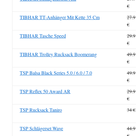
€
TIBHAR TT-Anhänger Mit Kette 35 Cm
27.9
€
TIBHAR Tasche Speed
29.9
€
TIBHAR Trolley Rucksack Boomerang
49.9
€
TSP Balsa Black Series 5.0 / 6.0 / 7.0
49.9
€
TSP Reflex 50 Award AR
29.9
€
TSP Rucksack Taniro
34 €
TSP Schlägerset Wave
44.9
€