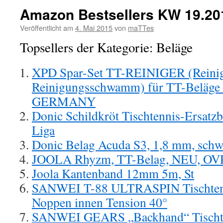
Amazon Bestsellers KW 19.20
Veröffentlicht am
4. Mai 2015
von
maTTes
Topsellers der Kategorie: Beläge
XPD Spar-Set TT-REINIGER (Reinig
Reinigungsschwamm) für TT-Beläge 
GERMANY
Donic Schildkröt Tischtennis-Ersat
Liga
Donic Belag Acuda S3, 1,8 mm, schw
JOOLA Rhyzm, TT-Belag, NEU, OVP, 
Joola Kantenband 12mm 5m, St
SANWEI T-88 ULTRASPIN Tischtenn
Noppen innen Tension 40°
SANWEI GEARS „Backhand“ Tischte