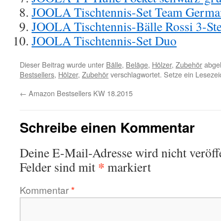
JOOLA Tischtennis-Set Team Germa
JOOLA Tischtennis-Bälle Rossi 3-St
JOOLA Tischtennis-Set Duo
Dieser Beitrag wurde unter
Bälle
,
Beläge
,
Hölzer
,
Zubehör
abgel
Bestsellers
,
Hölzer
,
Zubehör
verschlagwortet. Setze ein Leseze
←
Amazon Bestsellers KW 18.2015
Schreibe einen Kommentar
Deine E-Mail-Adresse wird nicht veröffe
*
Felder sind mit
markiert
Kommentar
*